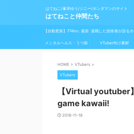
はてねこ/峯岸ゆう/ジニー/ホンダマンのサイト
はてねこと仲間たち
【自動更新】774inc. 最新
退職した技術者が語るホ
メンタルヘルス・うつ病
ライブスケジュール
ダの問題 迫りくる末路 
VTuber向け素材
終焉は近い？就職して
HOME
>
VTubers
>
い？～
VTubers
【Virtual youtuber
game kawaii!
2018-11-18