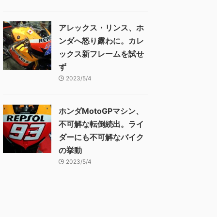
アレックス・リンス、ホ
ンダへ怒り露わに。カレ
ックス新フレームを試せ
ず
2023/5/4
ホンダMotoGPマシン、
不可解な転倒続出。ライ
ダーにも不可解なバイク
の挙動
2023/5/4