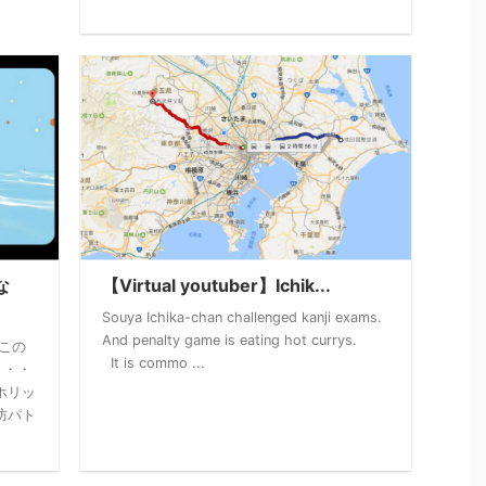
な
【Virtual youtuber】Ichik...
Souya Ichika-chan challenged kanji exams.
And penalty game is eating hot currys.
この
It is commo ...
・・・
ホリッ
防パト