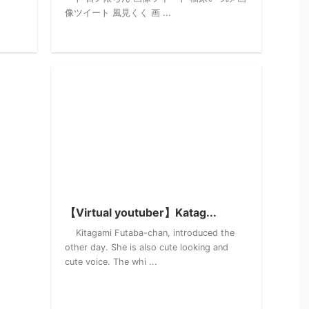
像ツイート 風見くく 画 ...
【Virtual youtuber】Katag...
Kitagami Futaba-chan, introduced the
other day. She is also cute looking and
cute voice. The whi ...