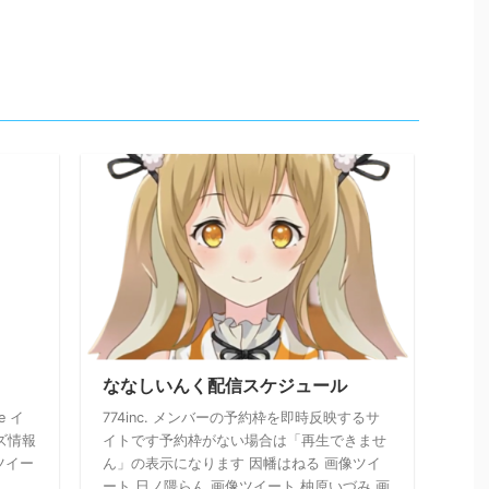
ななしいんく配信スケジュール
e イ
774inc. メンバーの予約枠を即時反映するサ
ッズ情報
イトです予約枠がない場合は「再生できませ
営ツイー
ん」の表示になります 因幡はねる 画像ツイ
ート 日ノ隈らん 画像ツイート 柚原いづみ 画