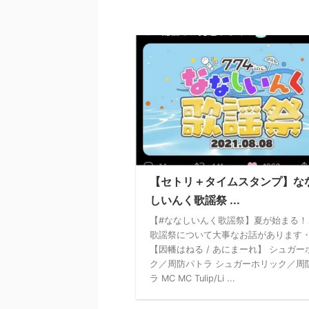
【セトリ＋タイムスタンプ】な
しいんく歌謡祭 ...
【#ななしいんく歌謡祭】夏が始まる！
歌謡祭について大事なお話があります
【因幡はねる / あにまーれ】 シュガー
ク／周防パトラ シュガーホリック／周
ラ MC MC Tulip/Li ...