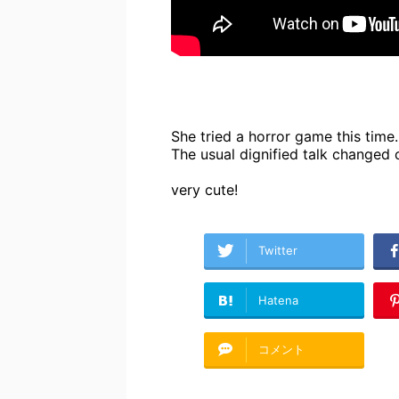
She tried a horror game this time.
The usual dignified talk changed 
very cute!
Twitter
Hatena
コメント