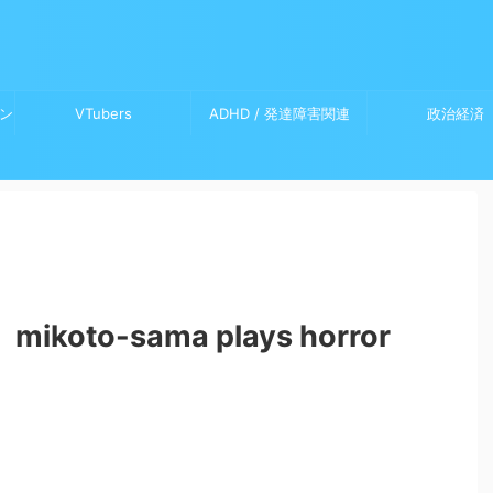
ン
VTubers
ADHD / 発達障害関連
政治経済
～
良
】mikoto-sama plays horror